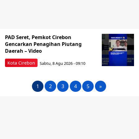
PAD Seret, Pemkot Cirebon
Gencarkan Penagihan Piutang
Daerah – Video
Kota Cirebon
Sabtu, 8 Agu 2026 - 09:10
1
2
3
4
5
»