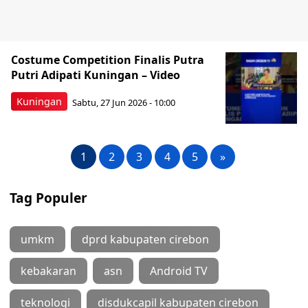
Costume Competition Finalis Putra
Putri Adipati Kuningan – Video
Kuningan
Sabtu, 27 Jun 2026 - 10:00
1
2
3
4
5
»
Tag Populer
umkm
dprd kabupaten cirebon
kebakaran
asn
Android TV
teknologi
disdukcapil kabupaten cirebon