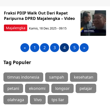
Fraksi PDIP Walk Out Dari Rapat
Paripurna DPRD Majalengka – Video
Majalengka
Kamis, 18 Des 2025 - 09:15
«
1
2
3
4
5
»
Tag Populer
timnas indonesia
sampah
kesehatan
petani
ekonomi
longsor
pelajar
olahraga
Vivo
tps liar