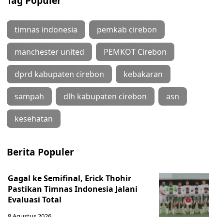
Tag Populer
timnas indonesia
pemkab cirebon
manchester united
PEMKOT Cirebon
dprd kabupaten cirebon
kebakaran
sampah
dlh kabupaten cirebon
asn
kesehatan
Berita Populer
Gagal ke Semifinal, Erick Thohir
Pastikan Timnas Indonesia Jalani
Evaluasi Total
8 Agustus 2026