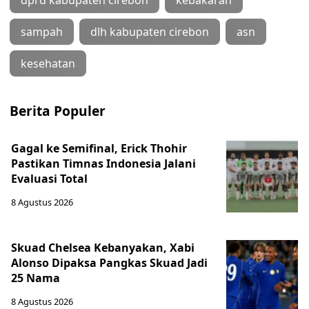
dprd kabupaten cirebon
kebakaran
sampah
dlh kabupaten cirebon
asn
kesehatan
Berita Populer
Gagal ke Semifinal, Erick Thohir
Pastikan Timnas Indonesia Jalani
Evaluasi Total
8 Agustus 2026
Skuad Chelsea Kebanyakan, Xabi
Alonso Dipaksa Pangkas Skuad Jadi
25 Nama
8 Agustus 2026