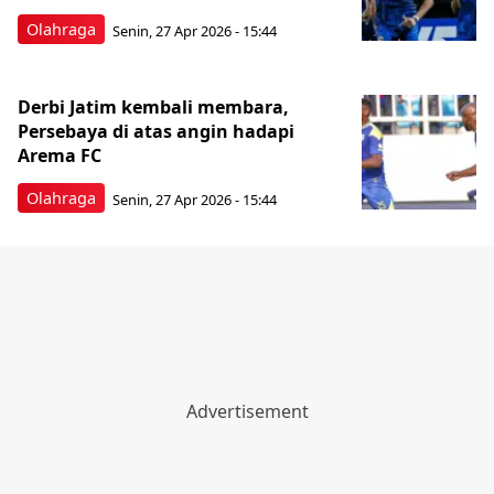
Olahraga
Senin, 27 Apr 2026 - 15:44
Derbi Jatim kembali membara,
Persebaya di atas angin hadapi
Arema FC
Olahraga
Senin, 27 Apr 2026 - 15:44