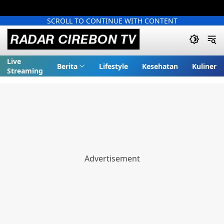
SCROLL TO CONTINUE WITH CONTENT
Live
Berita
Lifestyle
Kesehatan
Kuliner
Streaming