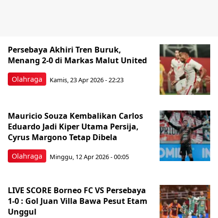
Persebaya Akhiri Tren Buruk,
Menang 2-0 di Markas Malut United
Olahraga
Kamis, 23 Apr 2026 - 22:23
Mauricio Souza Kembalikan Carlos
Eduardo Jadi Kiper Utama Persija,
Cyrus Margono Tetap Dibela
Olahraga
Minggu, 12 Apr 2026 - 00:05
LIVE SCORE Borneo FC VS Persebaya
1-0 : Gol Juan Villa Bawa Pesut Etam
Unggul