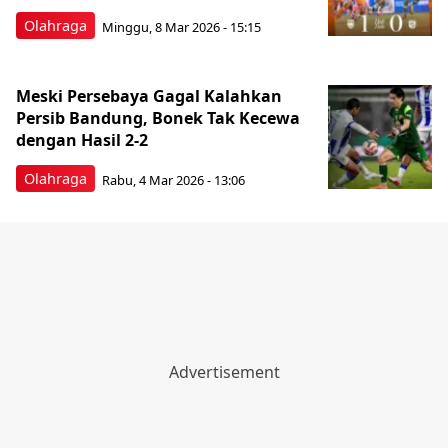
Olahraga
Minggu, 8 Mar 2026 - 15:15
Meski Persebaya Gagal Kalahkan
Persib Bandung, Bonek Tak Kecewa
dengan Hasil 2-2
Olahraga
Rabu, 4 Mar 2026 - 13:06