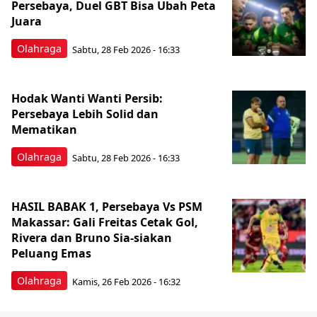
Persebaya, Duel GBT Bisa Ubah Peta
Juara
Olahraga
Sabtu, 28 Feb 2026 - 16:33
Hodak Wanti Wanti Persib:
Persebaya Lebih Solid dan
Mematikan
Olahraga
Sabtu, 28 Feb 2026 - 16:33
HASIL BABAK 1, Persebaya Vs PSM
Makassar: Gali Freitas Cetak Gol,
Rivera dan Bruno Sia-siakan
Peluang Emas
Olahraga
Kamis, 26 Feb 2026 - 16:32