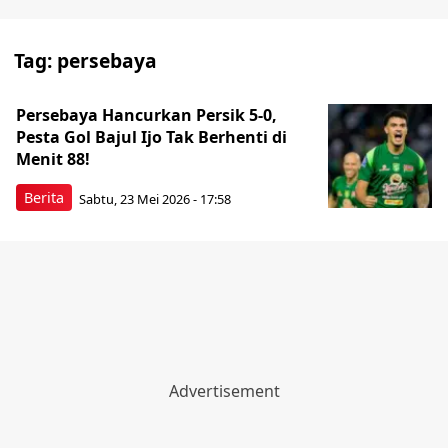
Tag:
persebaya
Persebaya Hancurkan Persik 5-0,
Pesta Gol Bajul Ijo Tak Berhenti di
Menit 88!
Berita
Sabtu, 23 Mei 2026 - 17:58