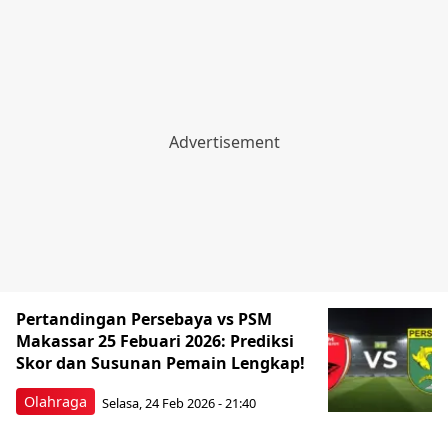
Pertandingan Persebaya vs PSM
Makassar 25 Febuari 2026: Prediksi
Skor dan Susunan Pemain Lengkap!
Olahraga
Selasa, 24 Feb 2026 - 21:40