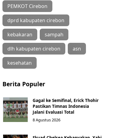
PEMKOT Cirebon
dprd kabupaten cirebon
kebakaran
sampah
dlh kabupaten cirebon
asn
kesehatan
Berita Populer
Gagal ke Semifinal, Erick Thohir
Pastikan Timnas Indonesia
Jalani Evaluasi Total
8 Agustus 2026
Skuad Chelsea Kebanyakan, Xabi