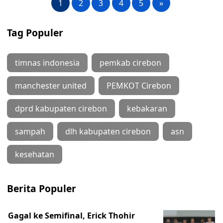
1
2
3
4
5
»
Tag Populer
timnas indonesia
pemkab cirebon
manchester united
PEMKOT Cirebon
dprd kabupaten cirebon
kebakaran
sampah
dlh kabupaten cirebon
asn
kesehatan
Berita Populer
Gagal ke Semifinal, Erick Thohir