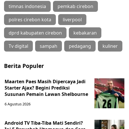
timnas indonesia
pemkab cirebon
polres cirebon kota
liverpool
dprd kabupaten cirebon
kebakaran
Tv digital
sampah
pedagang
kuliner
Berita Populer
Maarten Paes Masih Dipercaya Jadi
Starter Ajax? Begini Prediksi
Susunan Pemain Lawan Shelbourne
6 Agustus 2026
Android TV Tiba-Tiba Mati Sendiri?