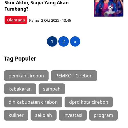
Skor Akhir, Siapa Yang Akan
Tumbang?
Olahraga
Kamis, 2 Okt 2025 - 13:46
1
2
»
Tag Populer
pemkab cirebon
PEMKOT Cirebon
kebakaran
sampah
dlh kabupaten cirebon
dprd kota cirebon
kuliner
sekolah
investasi
program