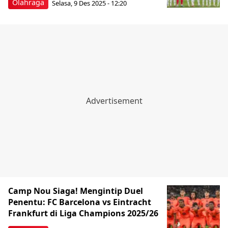
Olahraga
Selasa, 9 Des 2025 - 12:20
Camp Nou Siaga! Mengintip Duel
Penentu: FC Barcelona vs Eintracht
Frankfurt di Liga Champions 2025/26