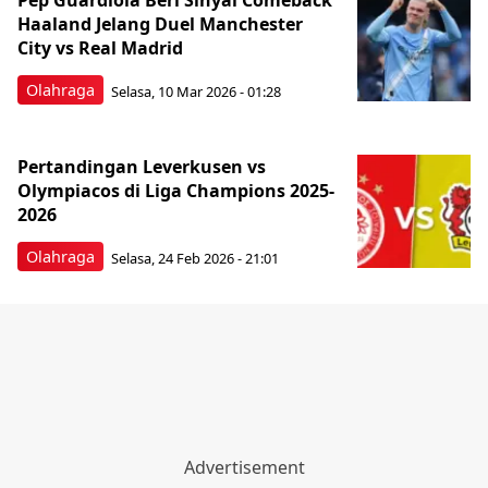
Pep Guardiola Beri Sinyal Comeback
Haaland Jelang Duel Manchester
City vs Real Madrid
Olahraga
Selasa, 10 Mar 2026 - 01:28
Pertandingan Leverkusen vs
Olympiacos di Liga Champions 2025-
2026
Olahraga
Selasa, 24 Feb 2026 - 21:01