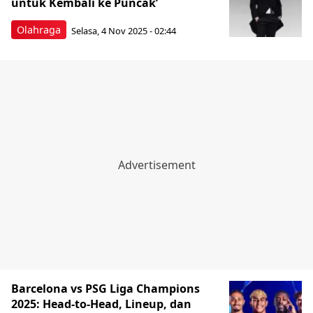
untuk Kembali ke Puncak’
Olahraga
Selasa, 4 Nov 2025 - 02:44
Barcelona vs PSG Liga Champions
2025: Head-to-Head, Lineup, dan