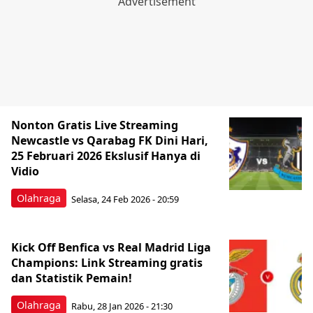
Nonton Gratis Live Streaming
Newcastle vs Qarabag FK Dini Hari,
25 Februari 2026 Ekslusif Hanya di
Vidio
Olahraga
Selasa, 24 Feb 2026 - 20:59
Kick Off Benfica vs Real Madrid Liga
Champions: Link Streaming gratis
dan Statistik Pemain!
Olahraga
Rabu, 28 Jan 2026 - 21:30