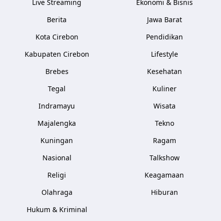
Live Streaming
Ekonomi & Bisnis
Berita
Jawa Barat
Kota Cirebon
Pendidikan
Kabupaten Cirebon
Lifestyle
Brebes
Kesehatan
Tegal
Kuliner
Indramayu
Wisata
Majalengka
Tekno
Kuningan
Ragam
Nasional
Talkshow
Religi
Keagamaan
Olahraga
Hiburan
Hukum & Kriminal