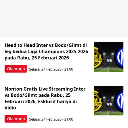
Head to Head Inter vs Bodo/Glimt di
leg kedua Liga Champions 2025-2026
pada Rabu, 25 Februari 2026
Olahraga
Selasa, 24 Feb 2026 - 21:00
Nonton Gratis Live Streaming Inter
vs Bodo/Glimt pada Rabu, 25
Februari 2026, Esklusif hanya di
Vidio
Olahraga
Selasa, 24 Feb 2026 - 21:00