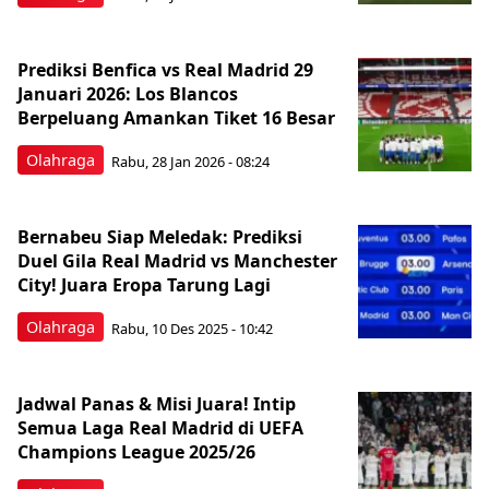
Prediksi Benfica vs Real Madrid 29
Januari 2026: Los Blancos
Berpeluang Amankan Tiket 16 Besar
Olahraga
Rabu, 28 Jan 2026 - 08:24
Bernabeu Siap Meledak: Prediksi
Duel Gila Real Madrid vs Manchester
City! Juara Eropa Tarung Lagi
Olahraga
Rabu, 10 Des 2025 - 10:42
Jadwal Panas & Misi Juara! Intip
Semua Laga Real Madrid di UEFA
Champions League 2025/26