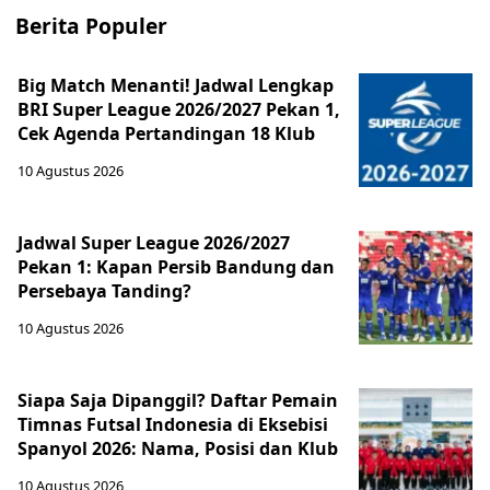
Berita Populer
Big Match Menanti! Jadwal Lengkap
BRI Super League 2026/2027 Pekan 1,
Cek Agenda Pertandingan 18 Klub
10 Agustus 2026
Jadwal Super League 2026/2027
Pekan 1: Kapan Persib Bandung dan
Persebaya Tanding?
10 Agustus 2026
Siapa Saja Dipanggil? Daftar Pemain
Timnas Futsal Indonesia di Eksebisi
Spanyol 2026: Nama, Posisi dan Klub
10 Agustus 2026