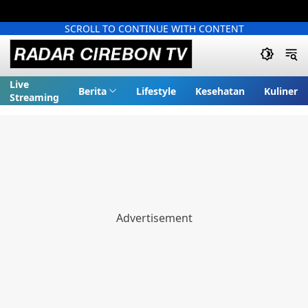
SCROLL TO CONTINUE WITH CONTENT
Live
Berita
Lifestyle
Kesehatan
Kuliner
Streaming