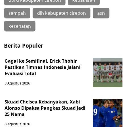
dprd kabupaten cirebon
kebakaran
sampah
dlh kabupaten cirebon
asn
kesehatan
Berita Populer
Gagal ke Semifinal, Erick Thohir
Pastikan Timnas Indonesia Jalani
Evaluasi Total
8 Agustus 2026
Skuad Chelsea Kebanyakan, Xabi
Alonso Dipaksa Pangkas Skuad Jadi
25 Nama
8 Agustus 2026