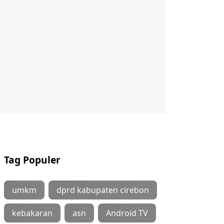
Tag Populer
umkm
dprd kabupaten cirebon
kebakaran
asn
Android TV