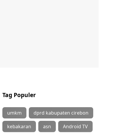
Tag Populer
umkm
dprd kabupaten cirebon
kebakaran
asn
Android TV