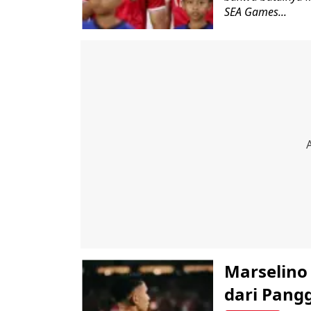
SEA Games...
Marselino
dari Pang