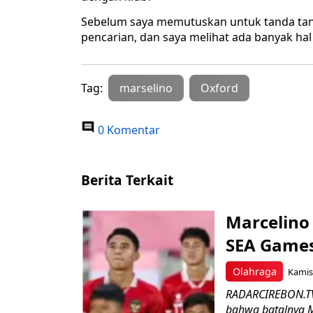
Sebelum saya memutuskan untuk tanda tang
pencarian, dan saya melihat ada banyak ha
Tag:
marselino
Oxford
0 Komentar
Berita Terkait
Marcelino
SEA Games
Olahraga
Kamis,
RADARCIREBON.TV 
bahwa batalnya M