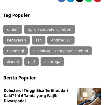
Tag Populer
umkm
dprd kabupaten cirebon
kebakaran
asn
Android TV
teknologi
disdukcapil kabupaten cirebon
xiaomi
pad
olahraga
Berita Populer
Kolesterol Tinggi Bisa Terlihat dari
Kaki? Ini 6 Tanda yang Wajib
Diwaspadai