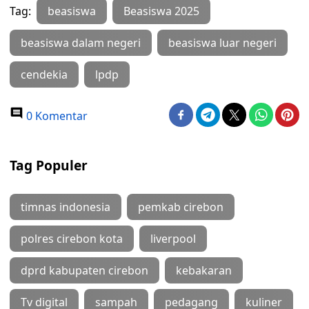
Tag:
beasiswa
Beasiswa 2025
beasiswa dalam negeri
beasiswa luar negeri
cendekia
lpdp
0 Komentar
Tag Populer
timnas indonesia
pemkab cirebon
polres cirebon kota
liverpool
dprd kabupaten cirebon
kebakaran
Tv digital
sampah
pedagang
kuliner