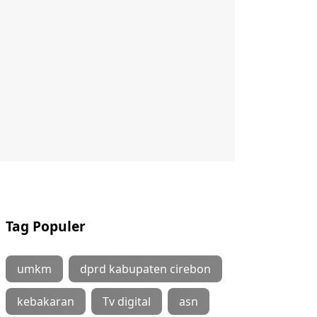
Tag Populer
umkm
dprd kabupaten cirebon
kebakaran
Tv digital
asn