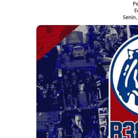
Pe
E
Senin,