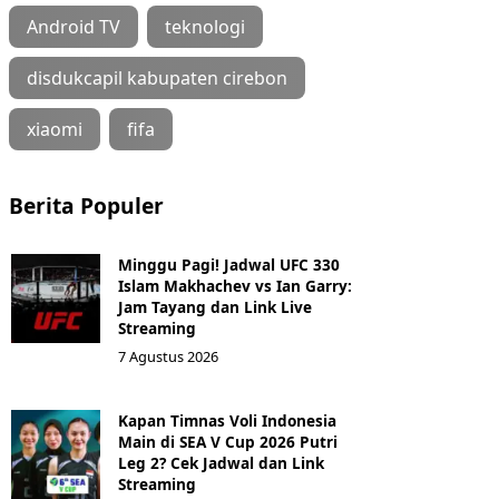
Android TV
teknologi
disdukcapil kabupaten cirebon
xiaomi
fifa
Berita Populer
Minggu Pagi! Jadwal UFC 330
Islam Makhachev vs Ian Garry:
Jam Tayang dan Link Live
Streaming
7 Agustus 2026
Kapan Timnas Voli Indonesia
Main di SEA V Cup 2026 Putri
Leg 2? Cek Jadwal dan Link
Streaming