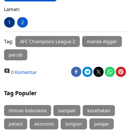
Laman:
1
2
Tag:
AFC Champions League 2
manila digger
persib
0 Komentar
Tag Populer
timnas indonesia
sampah
kesehatan
petani
ekonomi
longsor
pelajar