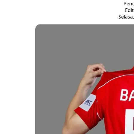
Penu
Edi
Selasa,