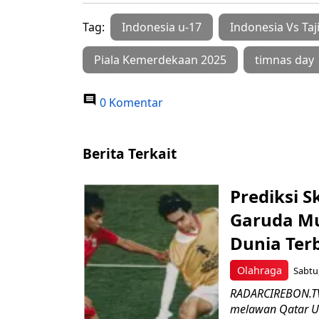
Tag:
Indonesia u-17
Indonesia Vs Taj
Piala Kemerdekaan 2025
timnas day
0 Komentar
Berita Terkait
Prediksi S
Garuda Mu
Dunia Ter
Olahraga
Sabtu,
RADARCIREBON.TV 
melawan Qatar U-