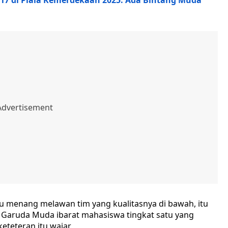
U17 di Piala Kemerdekaan 2025: Ada Bintang Muda
au menang melawan tim yang kualitasnya di bawah, itu
, Garuda Muda ibarat mahasiswa tingkat satu yang
eteteran itu wajar.