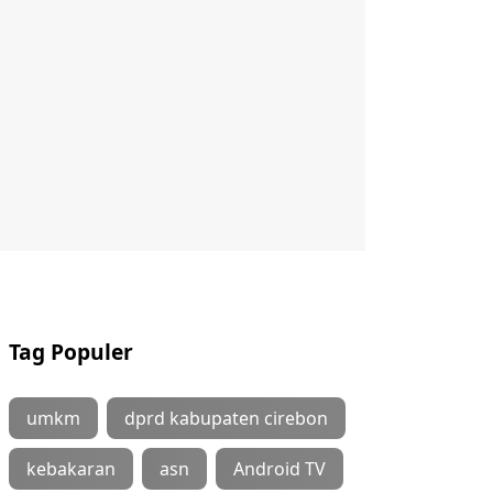
Tag Populer
umkm
dprd kabupaten cirebon
kebakaran
asn
Android TV