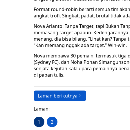
Format round-robin berarti semua tim akan s
angkat trofi. Singkat, padat, brutal tidak 
Nova Arianto: Tanpa Target, tapi Bukan Tan
memasang target apapun. Kedengarannya ren
menang, dia bisa bilang, “Lihat kan? Tanpa ta
“Kan memang nggak ada target.” Win-win.
Nova membawa 30 pemain, termasuk tiga dia
(Sydney FC), dan Noha Pohan Simangunsong 
senjata kejutan kalau para pemainnya ben
di papan tulis.
Laman berikutnya
Laman:
1
2