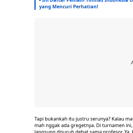
Ini Daftar Pemain Timnas Indonesia 
yang Mencuri Perhatian!
Tapi bukankah itu justru serunya? Kalau m
mah nggak ada gregetnya. Di turnamen ini
langsung disuruh debat sama profesor. Ya, k