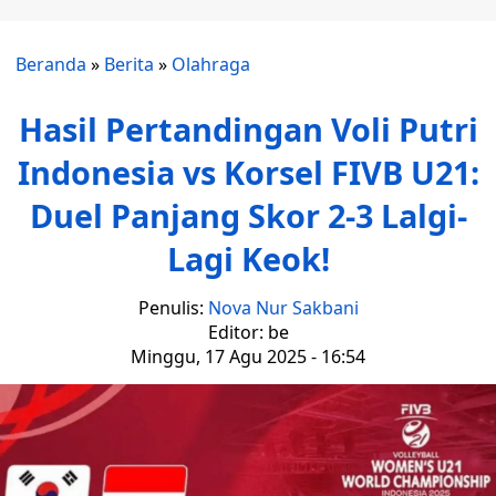
Beranda
»
Berita
»
Olahraga
Hasil Pertandingan Voli Putri
Indonesia vs Korsel FIVB U21:
Duel Panjang Skor 2-3 Lalgi-
Lagi Keok!
Penulis:
Nova Nur Sakbani
Editor: be
Minggu, 17 Agu 2025 - 16:54