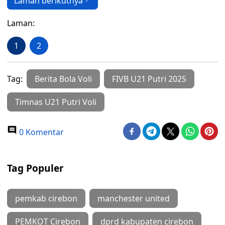
Laman berikutnya
Laman:
1
2
Tag:
Berita Bola Voli
FIVB U21 Putri 2025
Timnas U21 Putri Voli
0 Komentar
Tag Populer
pemkab cirebon
manchester united
PEMKOT Cirebon
dprd kabupaten cirebon