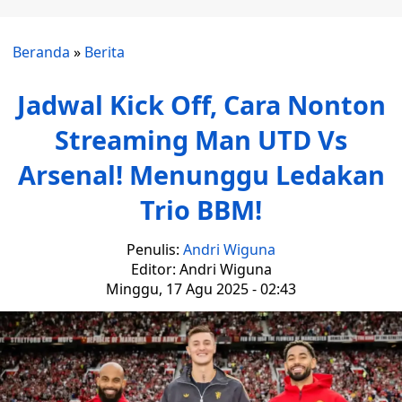
Beranda
»
Berita
Jadwal Kick Off, Cara Nonton
Streaming Man UTD Vs
Arsenal! Menunggu Ledakan
Trio BBM!
Penulis:
Andri Wiguna
Editor: Andri Wiguna
Minggu, 17 Agu 2025 - 02:43