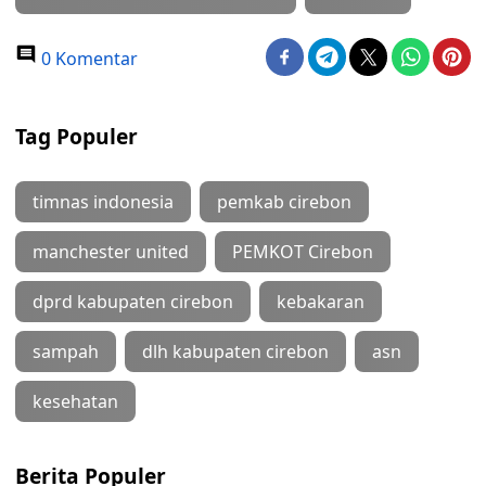
0 Komentar
Tag Populer
timnas indonesia
pemkab cirebon
manchester united
PEMKOT Cirebon
dprd kabupaten cirebon
kebakaran
sampah
dlh kabupaten cirebon
asn
kesehatan
Berita Populer