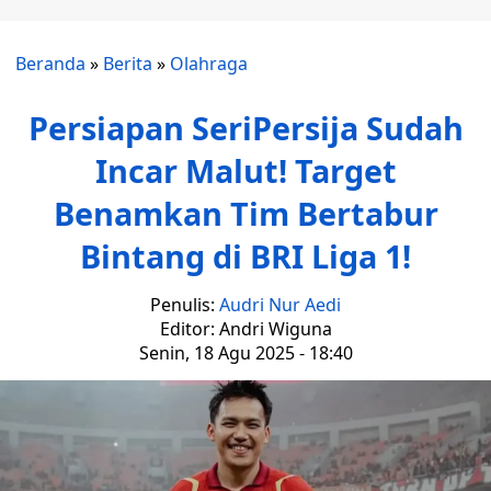
Beranda
»
Berita
»
Olahraga
Persiapan SeriPersija Sudah
Incar Malut! Target
Benamkan Tim Bertabur
Bintang di BRI Liga 1!
Penulis:
Audri Nur Aedi
Editor: Andri Wiguna
Senin, 18 Agu 2025 - 18:40