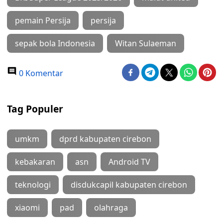
pemain Persija
persija
sepak bola Indonesia
Witan Sulaeman
0 Komentar
Tag Populer
umkm
dprd kabupaten cirebon
kebakaran
asn
Android TV
teknologi
disdukcapil kabupaten cirebon
xiaomi
pad
olahraga