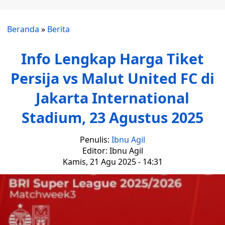
Beranda
»
Berita
Info Lengkap Harga Tiket
Persija vs Malut United FC di
Jakarta International
Stadium, 23 Agustus 2025
Penulis:
Ibnu Agil
Editor: Ibnu Agil
Kamis, 21 Agu 2025 - 14:31