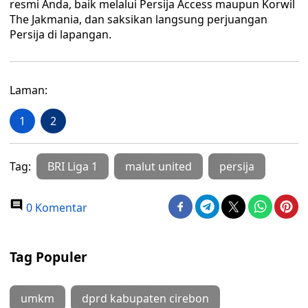
resmi Anda, baik melalui Persija Access maupun Korwil
The Jakmania, dan saksikan langsung perjuangan
Persija di lapangan.
Laman:
1
2
Tag:
BRI Liga 1
malut united
persija
0 Komentar
Tag Populer
umkm
dprd kabupaten cirebon