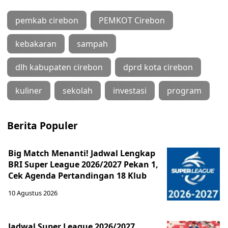
pemkab cirebon
PEMKOT Cirebon
kebakaran
sampah
dlh kabupaten cirebon
dprd kota cirebon
kuliner
sekolah
investasi
program
Berita Populer
Big Match Menanti! Jadwal Lengkap
BRI Super League 2026/2027 Pekan 1,
Cek Agenda Pertandingan 18 Klub
10 Agustus 2026
Jadwal Super League 2026/2027