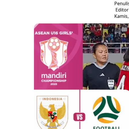
Penuli
Edito
Kamis,