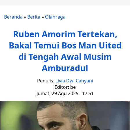
Beranda
»
Berita
»
Olahraga
Ruben Amorim Tertekan,
Bakal Temui Bos Man Uited
di Tengah Awal Musim
Amburadul
Penulis:
Livia Dwi Cahyani
Editor: be
Jumat, 29 Agu 2025 - 17:51