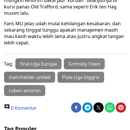
mungkin Amorim bakal jadi “korban” selanjutnya di
kursi panas Old Trafford, sama seperti Erik ten Hag
musim lalu.
Fans MU jelas udah mulai kehilangan kesabaran, dan
sekarang tinggal tunggu apakah manajemen masih
mau kasih waktu lebih lama atau justru angkat tangan
lebih cepat.
Tag:
final Liga Europa
Grimsby Town
manchester united
Piala Liga Inggris
ruben amorim
0 Komentar
Tag Populer