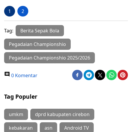
1
2
Tag:
Berita Sepak Bola
Pegadaian Championshio
Pegadaian Championshio 2025/2026
0 Komentar
Tag Populer
umkm
dprd kabupaten cirebon
kebakaran
asn
Android TV