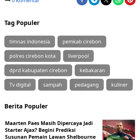
0 Komentar
Tag Populer
timnas indonesia
pemkab cirebon
polres cirebon kota
liverpool
dprd kabupaten cirebon
kebakaran
Tv digital
sampah
pedagang
kuliner
Berita Populer
Maarten Paes Masih Dipercaya Jadi
Starter Ajax? Begini Prediksi
Susunan Pemain Lawan Shelbourne