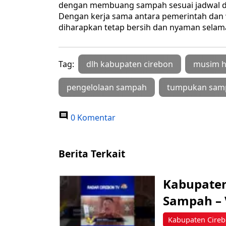
dengan membuang sampah sesuai jadwal da
Dengan kerja sama antara pemerintah dan 
diharapkan tetap bersih dan nyaman selam
Tag:
dlh kabupaten cirebon
musim h
pengelolaan sampah
tumpukan sam
0 Komentar
Berita Terkait
‎Kabupaten
Sampah – 
Kabupaten Cire