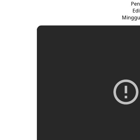
Pen
Edi
Minggu,