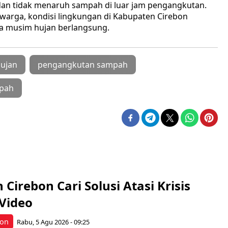
n tidak menaruh sampah di luar jam pengangkutan.
warga, kondisi lingkungan di Kabupaten Cirebon
a musim hujan berlangsung.
ujan
pengangkutan sampah
pah
 Cirebon Cari Solusi Atasi Krisis
Video
bon
Rabu, 5 Agu 2026 - 09:25