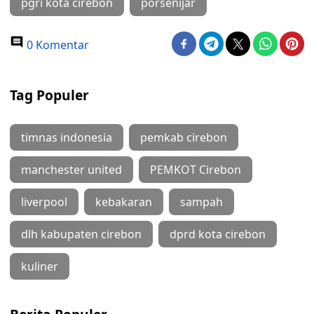
pgri kota cirebon
porsenijar
0 Komentar
Tag Populer
timnas indonesia
pemkab cirebon
manchester united
PEMKOT Cirebon
liverpool
kebakaran
sampah
dlh kabupaten cirebon
dprd kota cirebon
kuliner