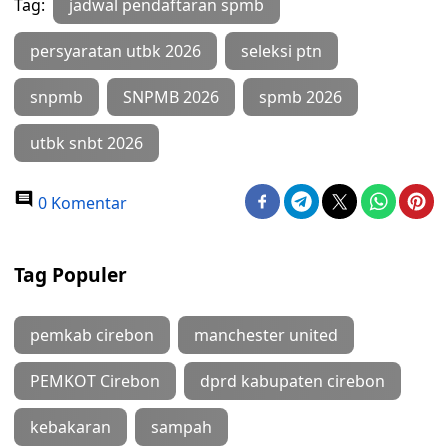
Tag:
jadwal pendaftaran spmb
persyaratan utbk 2026
seleksi ptn
snpmb
SNPMB 2026
spmb 2026
utbk snbt 2026
0 Komentar
Tag Populer
pemkab cirebon
manchester united
PEMKOT Cirebon
dprd kabupaten cirebon
kebakaran
sampah