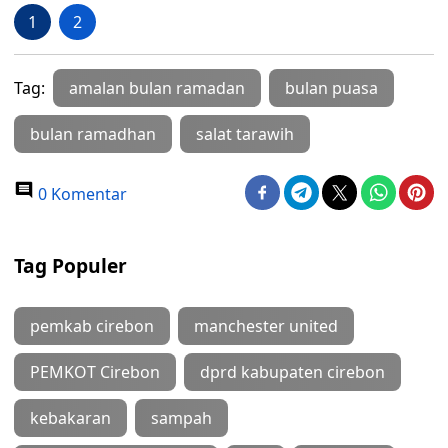
1
2
Tag:
amalan bulan ramadan
bulan puasa
bulan ramadhan
salat tarawih
0 Komentar
Tag Populer
pemkab cirebon
manchester united
PEMKOT Cirebon
dprd kabupaten cirebon
kebakaran
sampah