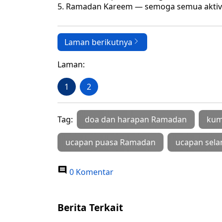
Ramadan Kareem — semoga semua aktivit
Laman berikutnya
Laman:
1
2
Tag:
doa dan harapan Ramadan
kum
ucapan puasa Ramadan
ucapan sela
0 Komentar
Berita Terkait