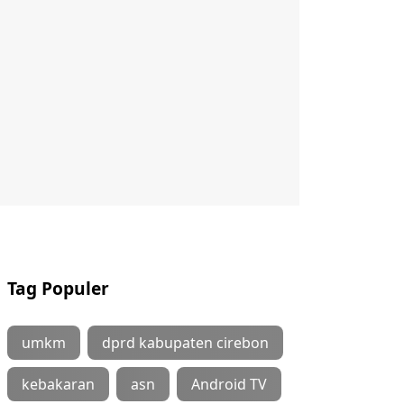
Tag Populer
umkm
dprd kabupaten cirebon
kebakaran
asn
Android TV