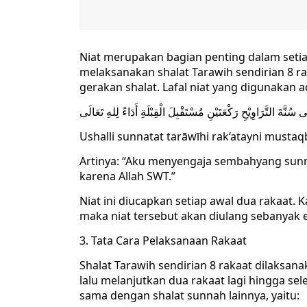
Niat merupakan bagian penting dalam setia
melaksanakan shalat Tarawih sendirian 8 r
gerakan shalat. Lafal niat yang digunakan a
ى سُنَّةَ التَّرَاوِيْحِ رَكْعَتَيْنِ مُسْتَقْبِلَ الْقِبْلَةِ أَدَاءً لِلهِ تَعَالَى
Ushalli sunnatat tarāwīhi rak‘atayni mustaqbila
Artinya: “Aku menyengaja sembahyang sunn
karena Allah SWT.”
Niat ini diucapkan setiap awal dua rakaat. 
maka niat tersebut akan diulang sebanyak em
3. Tata Cara Pelaksanaan Rakaat
Shalat Tarawih sendirian 8 rakaat dilaksa
lalu melanjutkan dua rakaat lagi hingga sele
sama dengan shalat sunnah lainnya, yaitu: