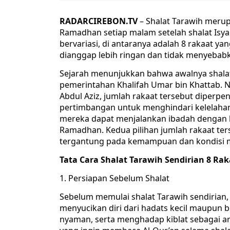
RADARCIREBON.TV
– Shalat Tarawih meru
Ramadhan setiap malam setelah shalat Isya
bervariasi, di antaranya adalah 8 rakaat y
dianggap lebih ringan dan tidak menyebabk
Sejarah menunjukkan bahwa awalnya shalat
pemerintahan Khalifah Umar bin Khattab. 
Abdul Aziz, jumlah rakaat tersebut diperpe
pertimbangan untuk menghindari kelelaha
mereka dapat menjalankan ibadah dengan 
Ramadhan. Kedua pilihan jumlah rakaat ter
tergantung pada kemampuan dan kondisi m
Tata Cara Shalat Tarawih Sendirian 8 Ra
1. Persiapan Sebelum Shalat
Sebelum memulai shalat Tarawih sendiria
menyucikan diri dari hadats kecil maupun be
nyaman, serta menghadap kiblat sebagai ar