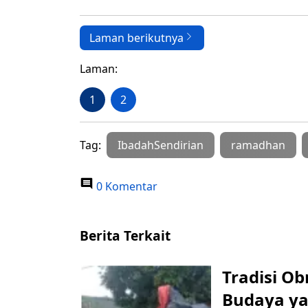
Laman berikutnya
Laman:
1
2
Tag:
IbadahSendirian
ramadhan
0 Komentar
Berita Terkait
Tradisi Ob
Budaya y