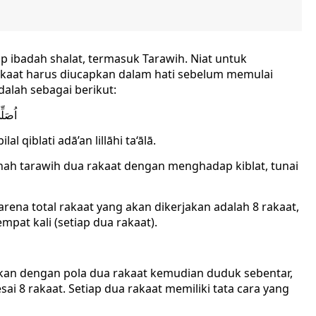
p ibadah shalat, termasuk Tarawih. Niat untuk
akaat harus diucapkan dalam hati sebelum memulai
dalah sebagai berikut:
اُصَلِّ
l qiblati adā’an lillāhi ta‘ālā.
ah tarawih dua rakaat dengan menghadap kiblat, tunai
Karena total rakaat yang akan dikerjakan adalah 8 rakaat,
pat kali (setiap dua rakaat).
nakan dengan pola dua rakaat kemudian duduk sebentar,
sai 8 rakaat. Setiap dua rakaat memiliki tata cara yang