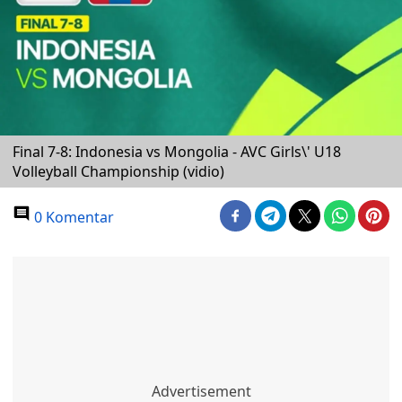
Final 7-8: Indonesia vs Mongolia - AVC Girls\' U18
Volleyball Championship (vidio)
0 Komentar