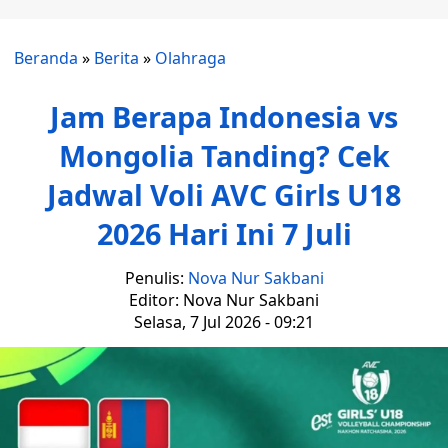
Beranda
»
Berita
»
Olahraga
Jam Berapa Indonesia vs
Mongolia Tanding? Cek
Jadwal Voli AVC Girls U18
2026 Hari Ini 7 Juli
Penulis:
Nova Nur Sakbani
Editor: Nova Nur Sakbani
Selasa, 7 Jul 2026 - 09:21