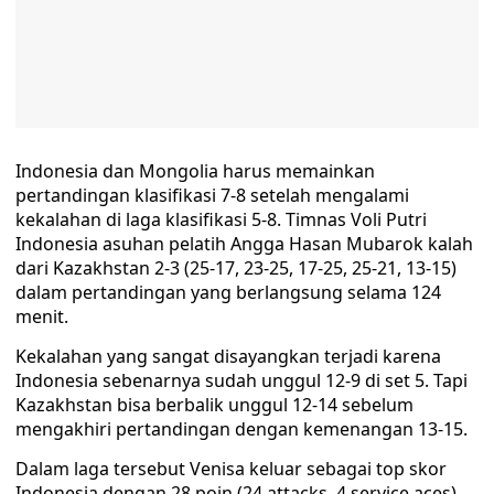
Indonesia dan Mongolia harus memainkan
pertandingan klasifikasi 7-8 setelah mengalami
kekalahan di laga klasifikasi 5-8. Timnas Voli Putri
Indonesia asuhan pelatih Angga Hasan Mubarok kalah
dari Kazakhstan 2-3 (25-17, 23-25, 17-25, 25-21, 13-15)
dalam pertandingan yang berlangsung selama 124
menit.
Kekalahan yang sangat disayangkan terjadi karena
Indonesia sebenarnya sudah unggul 12-9 di set 5. Tapi
Kazakhstan bisa berbalik unggul 12-14 sebelum
mengakhiri pertandingan dengan kemenangan 13-15.
Dalam laga tersebut Venisa keluar sebagai top skor
Indonesia dengan 28 poin (24 attacks, 4 service aces).