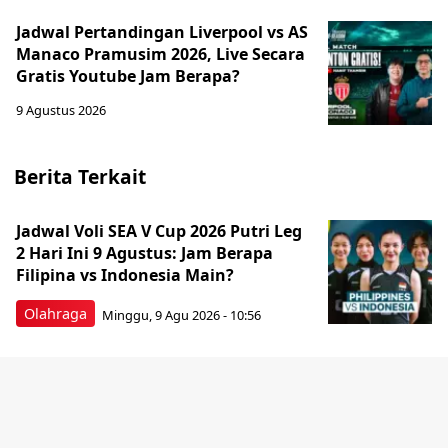
Jadwal Pertandingan Liverpool vs AS
Manaco Pramusim 2026, Live Secara
Gratis Youtube Jam Berapa?
9 Agustus 2026
Berita Terkait
Jadwal Voli SEA V Cup 2026 Putri Leg
2 Hari Ini 9 Agustus: Jam Berapa
Filipina vs Indonesia Main?
Olahraga
Minggu, 9 Agu 2026 - 10:56