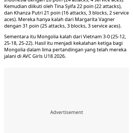
Kemudian diikuti oleh Tina Syifa 22 poin (22 attacks),
dan Khanza Putri 21 poin (16 attacks, 3 blocks, 2 service
aces). Mereka hanya kalah dari Margarita Vagner
dengan 31 poin (25 attacks, 3 blocks, 3 service aces).
Sementara itu Mongolia kalah dari Vietnam 3-0 (25-12,
25-18, 25-22). Hasil itu menjadi kekalahan ketiga bagi
Mongolia dalam lima pertandingan yang telah mereka
jalani di AVC Girls U18 2026.