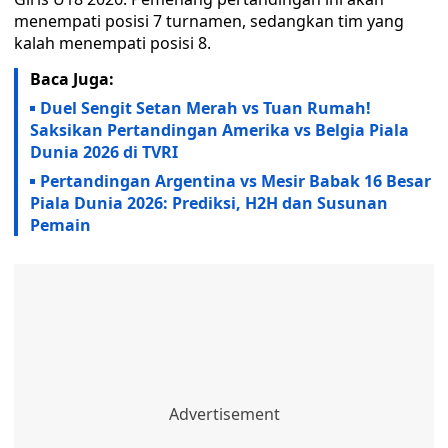
menempati posisi 7 turnamen, sedangkan tim yang
kalah menempati posisi 8.
Baca Juga:
Duel Sengit Setan Merah vs Tuan Rumah!
Saksikan Pertandingan Amerika vs Belgia Piala
Dunia 2026 di TVRI
Pertandingan Argentina vs Mesir Babak 16 Besar
Piala Dunia 2026: Prediksi, H2H dan Susunan
Pemain