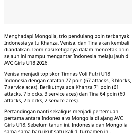
Menghadapi Mongolia, trio pendulang poin terbanyak
Indonesia yaitu Khanza, Venisa, dan Tina akan kembali
diandalkan. Dominasi ketiganya dalam mencetak poin
sejauh ini mampu mengantar Indonesia melaju jauh di
AVC Girls U18 2026.
Venisa menjadi top skor Timnas Voli Putri U18
Indonesia dengan catatan 77 poin (67 attacks, 3 blocks,
7 service aces). Berikutnya ada Khanza 71 poin (61
attacks, 7 blocks, 3 service aces) dan Tina 64 poin (60
attacks, 2 blocks, 2 service aces).
Pertandingan nanti sekaligus menjadi pertemuan
pertama antara Indonesia vs Mongolia di ajang AVC
Girls U18. Sebelum tahun ini, Indonesia dan Mongolia
sama-sama baru ikut satu kali di turnamen ini.