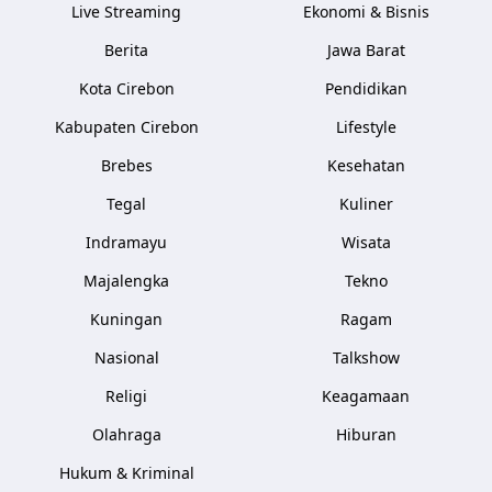
Live Streaming
Ekonomi & Bisnis
Berita
Jawa Barat
Kota Cirebon
Pendidikan
Kabupaten Cirebon
Lifestyle
Brebes
Kesehatan
Tegal
Kuliner
Indramayu
Wisata
Majalengka
Tekno
Kuningan
Ragam
Nasional
Talkshow
Religi
Keagamaan
Olahraga
Hiburan
Hukum & Kriminal