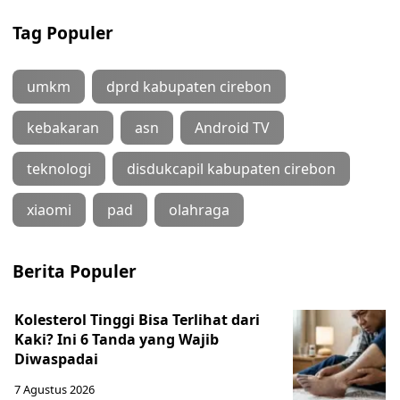
Tag Populer
umkm
dprd kabupaten cirebon
kebakaran
asn
Android TV
teknologi
disdukcapil kabupaten cirebon
xiaomi
pad
olahraga
Berita Populer
Kolesterol Tinggi Bisa Terlihat dari
Kaki? Ini 6 Tanda yang Wajib
Diwaspadai
7 Agustus 2026