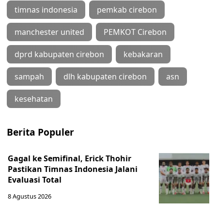
timnas indonesia
pemkab cirebon
manchester united
PEMKOT Cirebon
dprd kabupaten cirebon
kebakaran
sampah
dlh kabupaten cirebon
asn
kesehatan
Berita Populer
Gagal ke Semifinal, Erick Thohir
Pastikan Timnas Indonesia Jalani
Evaluasi Total
8 Agustus 2026