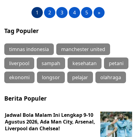
1
2
3
4
5
»
Tag Populer
timnas indonesia
manchester united
liverpool
sampah
kesehatan
petani
ekonomi
longsor
pelajar
olahraga
Berita Populer
Jadwal Bola Malam Ini Lengkap 9-10
Agustus 2026, Ada Man City, Arsenal,
Liverpool dan Chelsea!