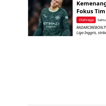
Kemenanga
Fokus Tim
Olahraga
Sabtu,
RADARCIREBON.TV 
Liga Inggris, stri