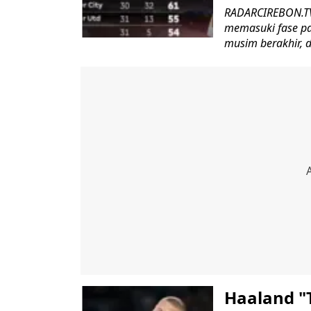
RADARCIREBON.TV
memasuki fase pa
musim berakhir, d
Haaland "