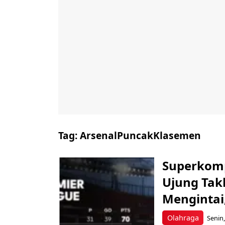
Tag:
ArsenalPuncakKlasemen
Superkomp
Ujung Tak
Mengintai
Olahraga
Senin,