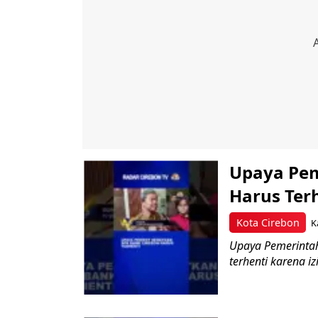
Upaya Pem
Harus Terh
Kota Cirebon
K
Upaya Pemerintah
terhenti karena i