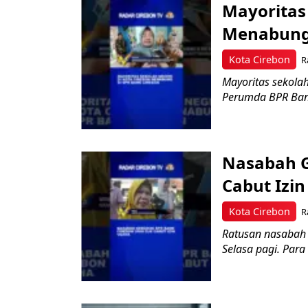
Mayoritas
Menabung 
Kota Cirebon
R
Mayoritas sekolah
Perumda BPR Bank
Nasabah G
Cabut Izin
Kota Cirebon
R
Ratusan nasabah
Selasa pagi. Para