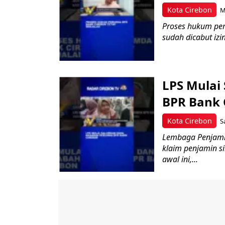
Kota Cirebon
M
Proses hukum per
sudah dicabut izi
LPS Mulai
BPR Bank 
Kota Cirebon
S
Lembaga Penjami
klaim penjamin s
awal ini,...