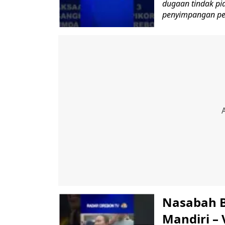
dugaan tindak p
penyimpangan pen
Nasabah B
Mandiri – 