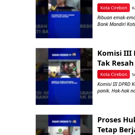
Kota Cirebon
K
Ribuan emak-ema
Bank Mandiri Kota
Komisi II
Tak Resah 
Kota Cirebon
S
Komisi III DPRD 
panik. Hak-hak na
Proses Hu
Tetap Berj