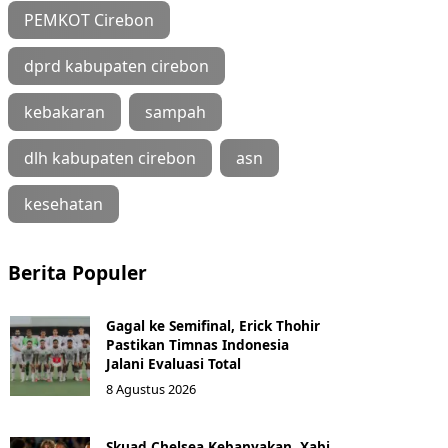
PEMKOT Cirebon
dprd kabupaten cirebon
kebakaran
sampah
dlh kabupaten cirebon
asn
kesehatan
Berita Populer
Gagal ke Semifinal, Erick Thohir
Pastikan Timnas Indonesia
Jalani Evaluasi Total
8 Agustus 2026
Skuad Chelsea Kebanyakan, Xabi