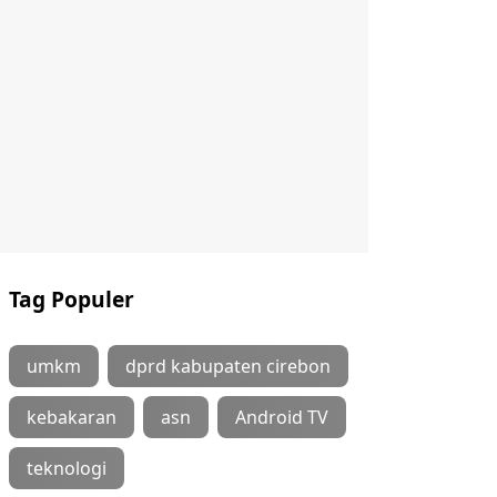
Tag Populer
umkm
dprd kabupaten cirebon
kebakaran
asn
Android TV
teknologi