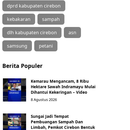
dprd kabupaten cirebon
kebakaran
sampah
dlh kabupaten cirebon
asn
samsung
petani
Berita Populer
Kemarau Mengancam, 8 Ribu
Hektare Sawah Indramayu Mulai
Dihantui Kekeringan – Video
8 Agustus 2026
Sungai Jadi Tempat
Pembuangan Sampah Dan
Limbah, Pemkot Cirebon Bentuk