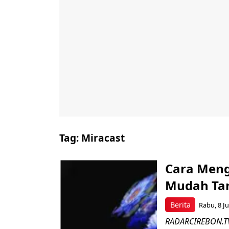
Tag:
Miracast
Cara Meng
Mudah Tan
Berita
Rabu, 8 Ju
RADARCIREBON.TV 