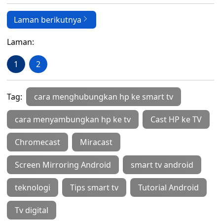
Laman berikutnya
Laman:
1
2
Tag:
cara menghubungkan hp ke smart tv
cara menyambungkan hp ke tv
Cast HP ke TV
Chromecast
Miracast
Screen Mirroring Android
smart tv android
teknologi
Tips smart tv
Tutorial Android
Tv digital