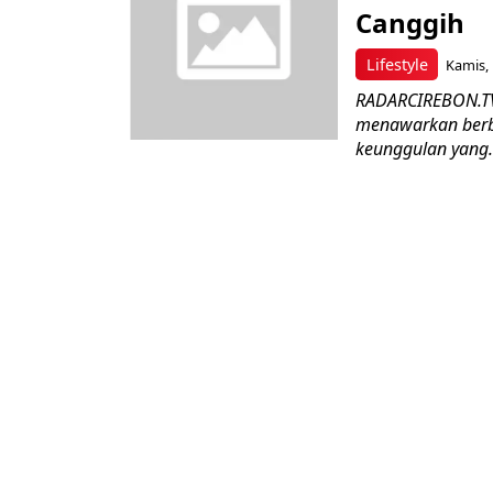
Canggih
Lifestyle
Kamis, 
RADARCIREBON.TV
menawarkan berba
keunggulan yang.