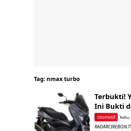
Tag:
nmax turbo
Terbukti!
Ini Bukti 
Otomotif
Rabu, 
RADARCIREBON.TV 