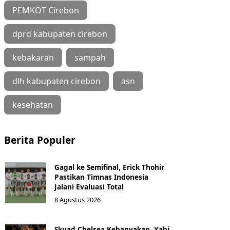
PEMKOT Cirebon
dprd kabupaten cirebon
kebakaran
sampah
dlh kabupaten cirebon
asn
kesehatan
Berita Populer
Gagal ke Semifinal, Erick Thohir
Pastikan Timnas Indonesia
Jalani Evaluasi Total
8 Agustus 2026
Skuad Chelsea Kebanyakan, Xabi