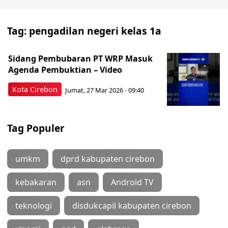
Tag:
pengadilan negeri kelas 1a
Sidang Pembubaran PT WRP Masuk
Agenda Pembuktian – Video
Kota Cirebon
Jumat, 27 Mar 2026 - 09:40
Tag Populer
umkm
dprd kabupaten cirebon
kebakaran
asn
Android TV
teknologi
disdukcapil kabupaten cirebon