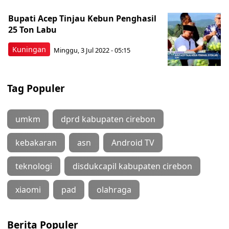
Bupati Acep Tinjau Kebun Penghasil
25 Ton Labu
Kuningan
Minggu, 3 Jul 2022 - 05:15
Tag Populer
umkm
dprd kabupaten cirebon
kebakaran
asn
Android TV
teknologi
disdukcapil kabupaten cirebon
xiaomi
pad
olahraga
Berita Populer