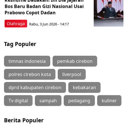
Reshuffle Dadakan! Ini Dia Jajaran
Bos Baru Badan Gizi Nasional Usai
Prabowo Copot Dadan
Olahraga
Rabu, 3 Jun 2026 - 14:17
Tag Populer
timnas indonesia
pemkab cirebon
polres cirebon kota
liverpool
dprd kabupaten cirebon
kebakaran
Tv digital
sampah
pedagang
kuliner
Berita Populer