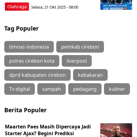
Olahraga
Selasa, 21 Okt 2025 - 08:00
Tag Populer
timnas indonesia
pemkab cirebon
polres cirebon kota
liverpool
dprd kabupaten cirebon
kebakaran
Tv digital
sampah
pedagang
kuliner
Berita Populer
Maarten Paes Masih Dipercaya Jadi
Starter Ajax? Begini Prediksi