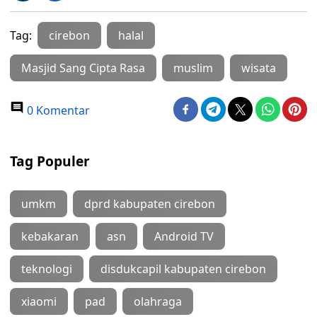
Tag:
cirebon
halal
Masjid Sang Cipta Rasa
muslim
wisata
0 Komentar
Tag Populer
umkm
dprd kabupaten cirebon
kebakaran
asn
Android TV
teknologi
disdukcapil kabupaten cirebon
xiaomi
pad
olahraga