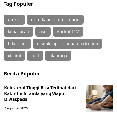
Tag Populer
umkm
dprd kabupaten cirebon
kebakaran
asn
Android TV
teknologi
disdukcapil kabupaten cirebon
xiaomi
pad
olahraga
Berita Populer
Kolesterol Tinggi Bisa Terlihat dari
Kaki? Ini 6 Tanda yang Wajib
Diwaspadai
7 Agustus 2026