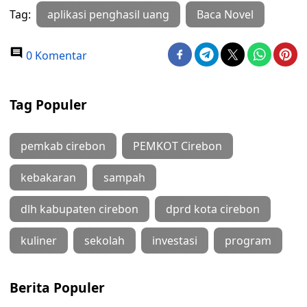
Tag:
aplikasi penghasil uang
Baca Novel
0 Komentar
Tag Populer
pemkab cirebon
PEMKOT Cirebon
kebakaran
sampah
dlh kabupaten cirebon
dprd kota cirebon
kuliner
sekolah
investasi
program
Berita Populer